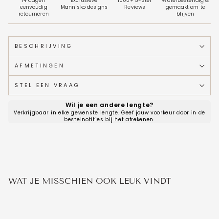
14 dagen
Exclusieve
1000+ 5-Ster
Waterbestendig &
eenvoudig
Mannisko designs
Reviews
gemaakt om te
retourneren
blijven
BESCHRIJVING
AFMETINGEN
STEL EEN VRAAG
Wil je een andere lengte?
Verkrijgbaar in elke gewenste lengte. Geef jouw voorkeur door in de
bestelnotities bij het afrekenen.
WAT JE MISSCHIEN OOK LEUK VINDT
Aanbieding