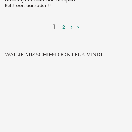
Levering ook heel vlot verlopen
Echt een aanrader !!
1
2
WAT JE MISSCHIEN OOK LEUK VINDT
KETTING MET
ZWART HARTJE
9
beoordelingen