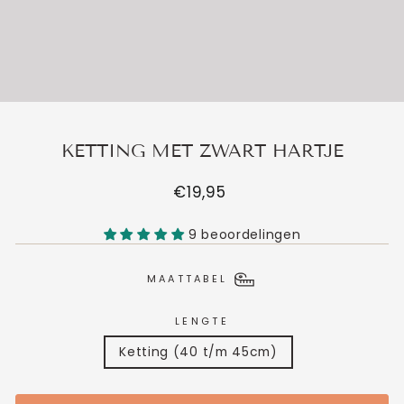
KETTING MET ZWART HARTJE
Normale
€19,95
prijs
9 beoordelingen
MAATTABEL
LENGTE
Ketting (40 t/m 45cm)