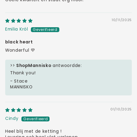
10/11/2025
Emilia Król
black heart
Wonderful 💜
>>
ShopMannisko
antwoordde:
Thank you!
- Stace
MANNISKO
01/10/2025
Cindy
Heel blij met de ketting !