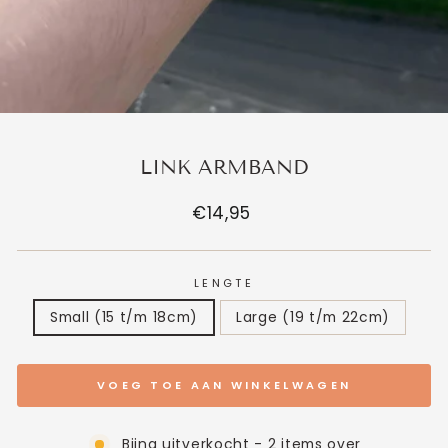
LINK ARMBAND
Normale
€14,95
prijs
LENGTE
Small (15 t/m 18cm)
Large (19 t/m 22cm)
VOEG TOE AAN WINKELWAGEN
Bijna uitverkocht - 2 items over