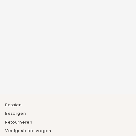
MAANSTEEN
ARMBAND
1
beoordeling
€34,95
Betalen
Bezorgen
Retourneren
Veelgestelde vragen