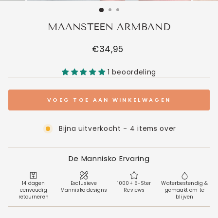
MAANSTEEN ARMBAND
Normale
€34,95
prijs
1 beoordeling
VOEG TOE AAN WINKELWAGEN
Bijna uitverkocht - 4 items over
De Mannisko Ervaring
14 dagen
Exclusieve
1000+ 5-Ster
Waterbestendig &
eenvoudig
Mannisko designs
Reviews
gemaakt om te
retourneren
blijven