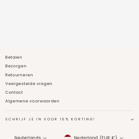
MINIMALISTISCHE
MAANSTEEN
ARMBAND
€17,49
Betalen
Bezorgen
Retourneren
Veelgestelde vragen
Contact
Algemene voorwaarden
SCHRIJF JE IN VOOR 15% KORTING!
MUNTEENHEID
TAAL
Nederland (EUR €)
Nederlands