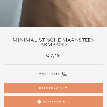
MINIMALISTISCHE MAANSTEEN
ARMBAND
Normale
€17,49
prijs
MAATTABEL
UITVERKOCHT
HERINNER MIJ