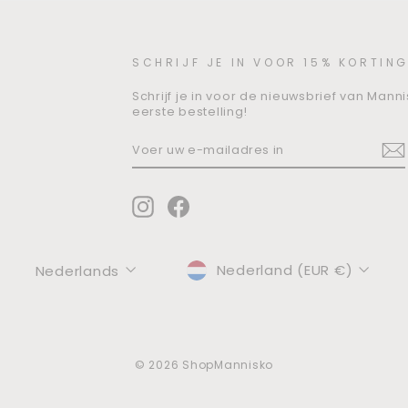
SCHRIJF JE IN VOOR 15% KORTING
Schrijf je in voor de nieuwsbrief van Mann
eerste bestelling!
VOER
ABONNEREN
UW
E-
MAILADRES
IN
Instagram
Facebook
MUNTEENHEID
TAAL
Nederland (EUR €)
Nederlands
© 2026 ShopMannisko