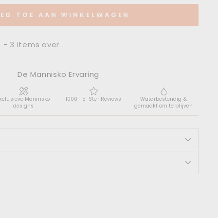
EG TOE AAN WINKELWAGEN
t - 3 items over
De Mannisko Ervaring
xclusieve Mannisko
1000+ 5-Ster Reviews
Waterbestendig &
designs
gemaakt om te blijven