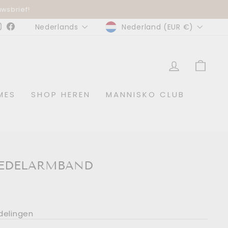
wsbrief!
MUNTEENHEID
TAAL
Nederland (EUR €)
Nederlands
Instagram
Facebook
INLOGGE
WIN
MES
SHOP HEREN
MANNISKO CLUB
EDELARMBAND
delingen