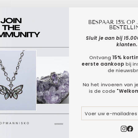
BESPAAR 15% OP 
BESTELLI
Sluit je aan bij 15.
klanten.
Ontvang
15% korti
eerste aankoop
bij in
de nieuwsbr
n tussen deze en de maansteen armband. Ik heb al de
Na het invoeren van j
ch voor de mosagaat gekozen. Hij is zo leuk! Ik weet z
is de code
"Welkom
VOER
ABONNEREN
UW
E-
MAILADRES
Ins
F
IN