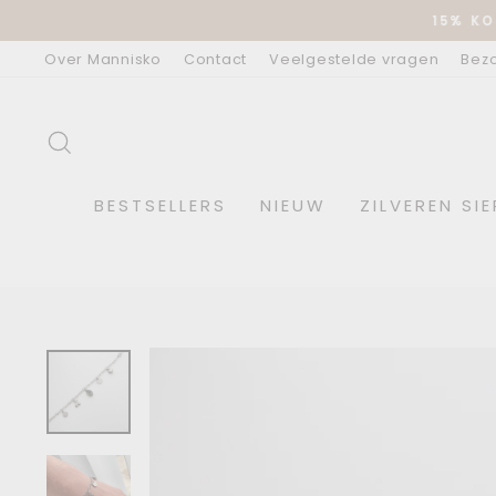
Doorgaan
15% KO
naar
artikel
Over Mannisko
Contact
Veelgestelde vragen
Bez
ZOEKOPDRACHT
BESTSELLERS
NIEUW
ZILVEREN SI