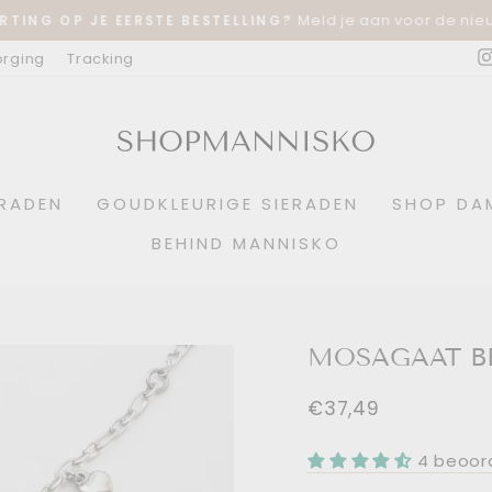
Meld je aan voor de nieu
RTING OP JE EERSTE BESTELLING?
Diavoorstelling
orging
Tracking
pauzeren
ERADEN
GOUDKLEURIGE SIERADEN
SHOP DA
BEHIND MANNISKO
MOSAGAAT B
Normale
€37,49
prijs
4 beoor