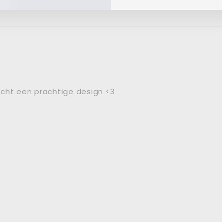
r best klein. En ook de bedels waren best klein van d
echt een prachtige design <3