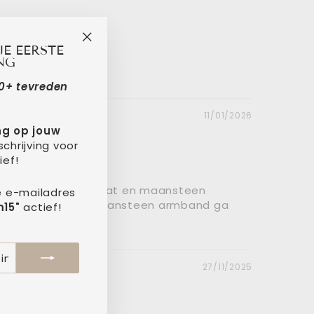
JE EERSTE
"Sluiten
NG
(esc)"
000+ tevreden
11/01/2026
ng op jouw
schrijving voor
ief!
 bijpassende mosagaat en maansteen
e e-mailadres
eker dat ik ook de maansteen armband ga
15"
actief!
27/11/2025
tagram
acebook