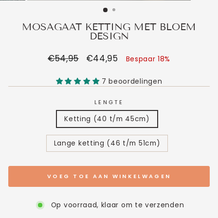
MOSAGAAT KETTING MET BLOEM
DESIGN
Normale
€54,95
Verkoopprijs
€44,95
Bespaar 18%
prijs
7 beoordelingen
LENGTE
Ketting (40 t/m 45cm)
Lange ketting (46 t/m 51cm)
VOEG TOE AAN WINKELWAGEN
Op voorraad, klaar om te verzenden