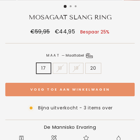
MOSAGAAT SLANG RING
Normale
€59,95
Verkoopprijs
€44,95
Bespaar 25%
prijs
MAAT
—
Maattabel
17
18
19
20
VOEG TOE AAN WINKELWAGEN
Bijna uitverkocht - 3 items over
De Mannisko Ervaring