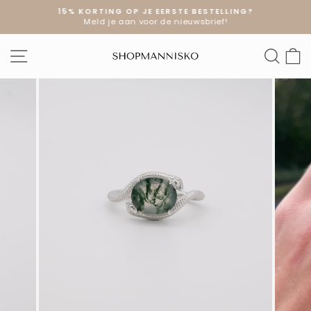
Doorgaan
15% KORTING OP JE EERSTE BESTELLING?
naar
Meld je aan voor de nieuwsbrief!
Diavoorstelling
artikel
pauzeren
SITE NAVIGATIE
ZOE
W