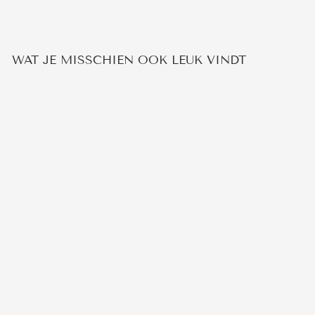
WAT JE MISSCHIEN OOK LEUK VINDT
Aanbieding
MOSAGAAT SLANG
RING
Normale
Verkoopprijs
€59,95
€44,95
prijs
Bespaar 25%