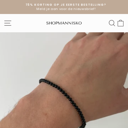
Doorgaan
15% KORTING OP JE EERSTE BESTELLING?
naar
Meld je aan voor de nieuwsbrief!
Diavoorstelling
artikel
pauzeren
SITE NAVIGATIE
ZOE
W