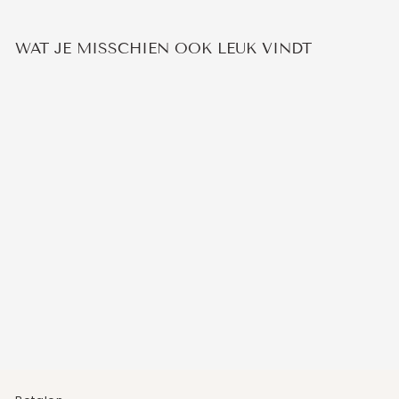
WAT JE MISSCHIEN OOK LEUK VINDT
ONYX KETTING
1
beoordeling
€44,95