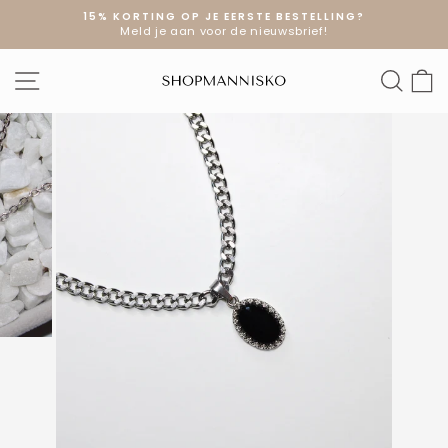
Doorgaan
15% KORTING OP JE EERSTE BESTELLING?
naar
Meld je aan voor de nieuwsbrief!
Diavoorstelling
artikel
pauzeren
SITE NAVIGATIE
ZOE
W