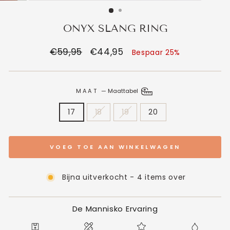
ONYX SLANG RING
Normale
€59,95
Verkoopprijs
€44,95
Bespaar 25%
prijs
MAAT
—
Maattabel
17
18
19
20
VOEG TOE AAN WINKELWAGEN
Bijna uitverkocht - 4 items over
De Mannisko Ervaring