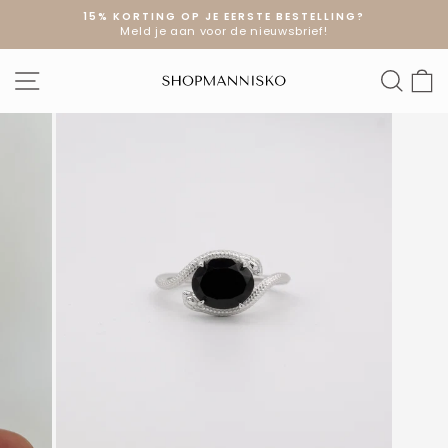
Doorgaan
15% KORTING OP JE EERSTE BESTELLING?
naar
Meld je aan voor de nieuwsbrief!
Diavoorstelling
artikel
pauzeren
SITE NAVIGATIE
ZOE
W