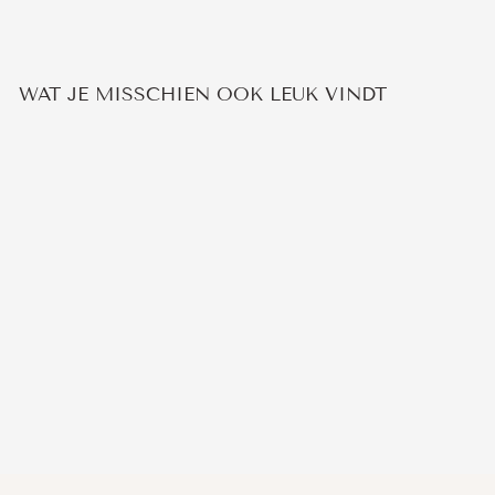
WAT JE MISSCHIEN OOK LEUK VINDT
Aanbieding
ONYX SLANG RING
Normale
Verkoopprijs
€59,95
€44,95
prijs
Bespaar 25%