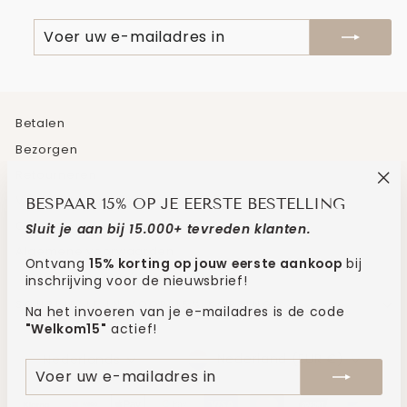
VOER
ABONNEREN
UW
E-
MAILADRES
IN
Betalen
Bezorgen
Retourneren
"Sl
Veelgestelde vragen
BESPAAR 15% OP JE EERSTE BESTELLING
(es
Contact
Sluit je aan bij 15.000+ tevreden klanten.
Algemene voorwaarden
Ontvang
15% korting op jouw eerste aankoop
bij
inschrijving voor de nieuwsbrief!
SCHRIJF JE IN VOOR 15% KORTING!
Na het invoeren van je e-mailadres is de code
"Welkom15"
actief!
MUNTEENHEID
TAAL
Nederland (EUR €)
Nederlands
VOER
ABONNEREN
UW
E-
MAILADRES