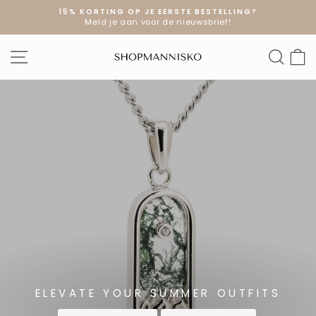
Doorgaan
15% KORTING OP JE EERSTE BESTELLING?
naar
Meld je aan voor de nieuwsbrief!
Diavoorstelling
artikel
pauzeren
SHOPMANNI
SITE NAVIGATIE
ZOE
W
ELEVATE YOUR SUMMER OUTFITS