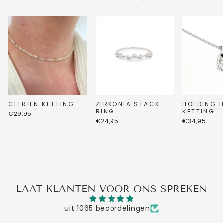
CITRIEN KETTING
ZIRKONIA STACK
HOLDING 
RING
KETTING
€29,95
€24,95
€34,95
LAAT KLANTEN VOOR ONS SPREKEN
uit 1065 beoordelingen