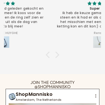
Super mooi
Ik heb de keuze gemaakt voor de granaat
steen en ik had er als opmerking bij gezet of
het misschien met een kortere maar dikkere
ketting kon en dit kon:) de ketting is super mooi
ben er heel blij mee!!
Renske
JOIN THE COMMUNITY
@SHOPMANNISKO
ShopMannisko
Amsterdam, The Netherlands