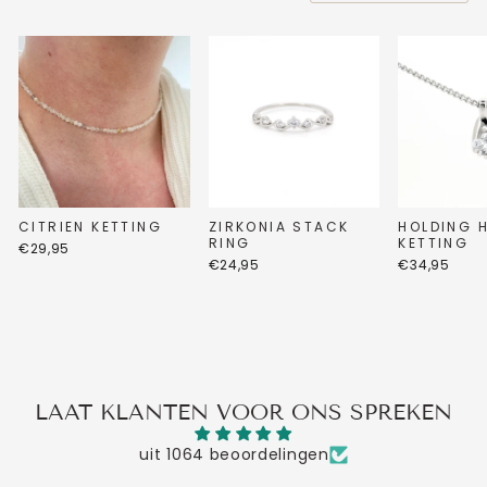
CITRIEN KETTING
ZIRKONIA STACK
HOLDING 
RING
KETTING
€29,95
€24,95
€34,95
LAAT KLANTEN VOOR ONS SPREKEN
uit 1064 beoordelingen