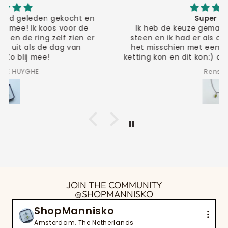
Super mooi
Ik heb de keuze gemaakt voor de granaat
steen en ik had er als opmerking bij gezet of
het misschien met een kortere maar dikkere
ketting kon en dit kon:) de ketting is super mooi
ben er heel blij mee!!
Renske
JOIN THE COMMUNITY
@SHOPMANNISKO
ShopMannisko
Amsterdam, The Netherlands