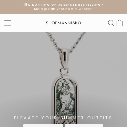
Doorgaan
15% KORTING OP JE EERSTE BESTELLING?
naar
Meld je aan voor de nieuwsbrief!
Diavoorstelling
artikel
pauzeren
SHOPMANNI
SITE NAVIGATIE
ZOE
W
ELEVATE YOUR SUMMER OUTFITS