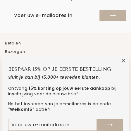
VOER
ABONNEREN
UW
E-
MAILADRES
IN
Betalen
Bezorgen
Retourneren
"Sl
Veelgestelde vragen
BESPAAR 15% OP JE EERSTE BESTELLING
(es
Contact
Sluit je aan bij 15.000+ tevreden klanten.
Algemene voorwaarden
Ontvang
15% korting op jouw eerste aankoop
bij
inschrijving voor de nieuwsbrief!
SCHRIJF JE IN VOOR 15% KORTING!
Na het invoeren van je e-mailadres is de code
"Welkom15"
actief!
MUNTEENHEID
TAAL
Nederland (EUR €)
Nederlands
VOER
ABONNEREN
UW
E-