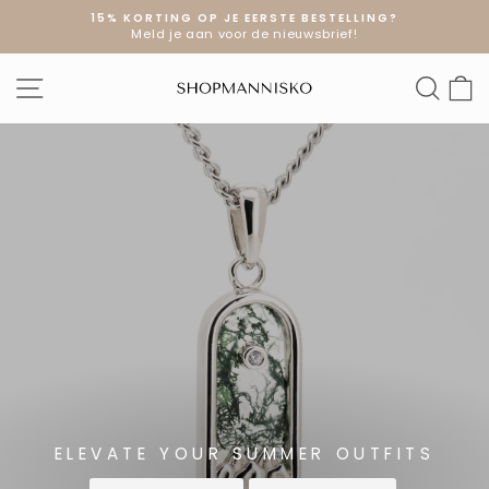
Doorgaan
15% KORTING OP JE EERSTE BESTELLING?
naar
Meld je aan voor de nieuwsbrief!
Diavoorstelling
artikel
pauzeren
SHOPMANNI
SITE NAVIGATIE
ZOE
W
ELEVATE YOUR SUMMER OUTFITS