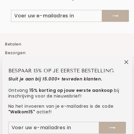
VOER
ABONNEREN
UW
E-
MAILADRES
IN
Betalen
Bezorgen
Retourneren
"Sl
Veelgestelde vragen
BESPAAR 15% OP JE EERSTE BESTELLING
(es
Contact
Sluit je aan bij 15.000+ tevreden klanten.
Algemene voorwaarden
Ontvang
15% korting op jouw eerste aankoop
bij
inschrijving voor de nieuwsbrief!
SCHRIJF JE IN VOOR 15% KORTING!
Na het invoeren van je e-mailadres is de code
"Welkom15"
actief!
MUNTEENHEID
TAAL
Nederland (EUR €)
Nederlands
VOER
ABONNEREN
UW
E-