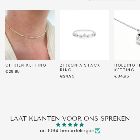
CITRIEN KETTING
ZIRKONIA STACK
HOLDING 
RING
KETTING
€29,95
€24,95
€34,95
LAAT KLANTEN VOOR ONS SPREKEN
uit 1064 beoordelingen