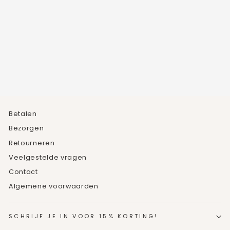
SWAROVSKI
VLINDER KETTING
11
beoordelingen
€29,95
Betalen
Bezorgen
Retourneren
Veelgestelde vragen
Contact
Algemene voorwaarden
SCHRIJF JE IN VOOR 15% KORTING!