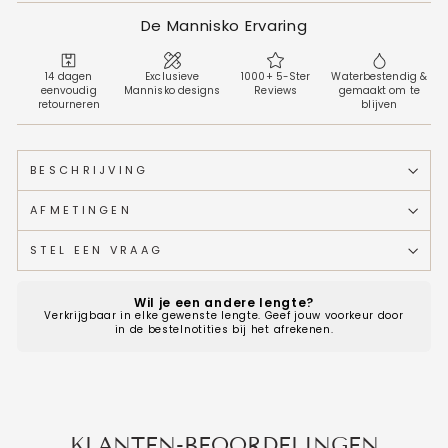
De Mannisko Ervaring
14 dagen
Exclusieve
1000+ 5-Ster
Waterbestendig &
eenvoudig
Mannisko designs
Reviews
gemaakt om te
retourneren
blijven
BESCHRIJVING
AFMETINGEN
STEL EEN VRAAG
Wil je een andere lengte?
Verkrijgbaar in elke gewenste lengte. Geef jouw voorkeur door
in de bestelnotities bij het afrekenen.
KLANTEN-BEOORDELINGEN