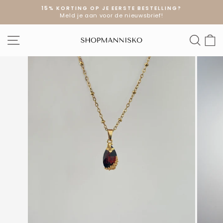
Doorgaan
15% KORTING OP JE EERSTE BESTELLING?
naar
Meld je aan voor de nieuwsbrief!
Diavoorstelling
artikel
pauzeren
SITE NAVIGATIE
ZOE
W