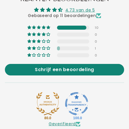
4.73 van de 5
Gebaseerd op 11 beoordelingen
10
0
0
1
0
Schrijf een beoordeling
80.0
100.0
Geverifieerd