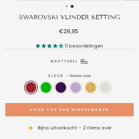
SWAROVSKI VLINDER KETTING
Normale
€29,95
prijs
11 beoordelingen
MAATTABEL
KLEUR
—
Donker rood
VOEG TOE AAN WINKELWAGEN
Bijna uitverkocht - 2 items over