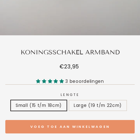
KONINGSSCHAKEL ARMBAND
Normale
€23,95
prijs
3 beoordelingen
LENGTE
Small (15 t/m 18cm)
Large (19 t/m 22cm)
VOEG TOE AAN WINKELWAGEN