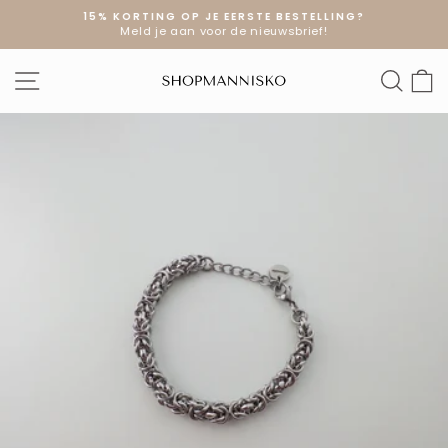
Doorgaan
15% KORTING OP JE EERSTE BESTELLING?
naar
Meld je aan voor de nieuwsbrief!
Diavoorstelling
artikel
pauzeren
SITE NAVIGATIE
ZOE
W