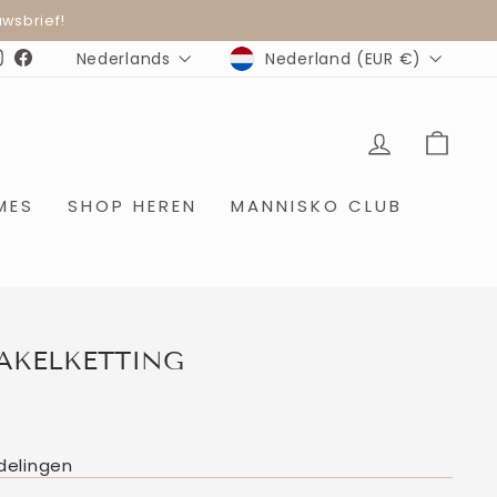
wsbrief!
MUNTEENHEID
TAAL
Nederland (EUR €)
Nederlands
Instagram
Facebook
INLOGGE
WIN
MES
SHOP HEREN
MANNISKO CLUB
AKELKETTING
delingen