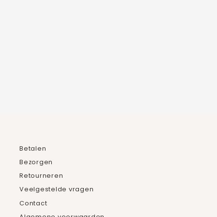
CHUNKY SCHAKELKETTING
4 beoordelingen
vanaf €21,95
Betalen
Bezorgen
Retourneren
Veelgestelde vragen
Contact
Algemene voorwaarden