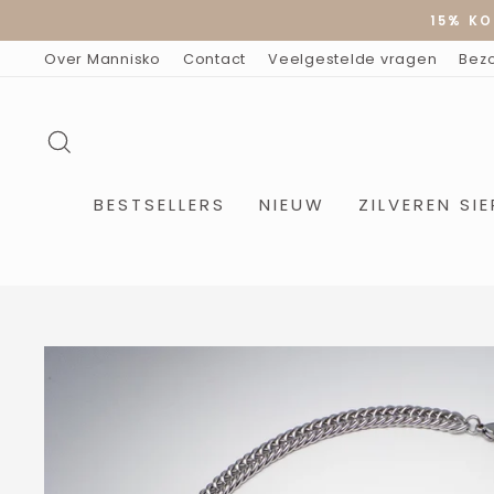
Doorgaan
15% KO
naar
artikel
Over Mannisko
Contact
Veelgestelde vragen
Bez
ZOEKOPDRACHT
BESTSELLERS
NIEUW
ZILVEREN SI