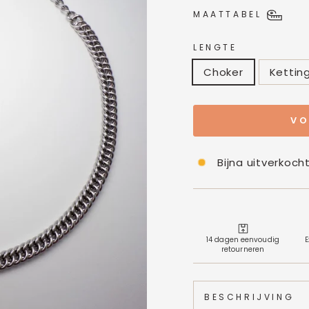
MAATTABEL
LENGTE
Choker
Kettin
VO
Bijna uitverkoch
14 dagen eenvoudig
E
retourneren
BESCHRIJVING