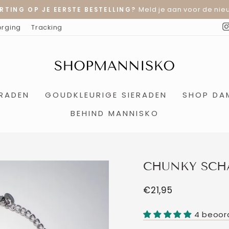
Meld je aan voor de nieu
RTING OP JE EERSTE BESTELLING?
Diavoorstelling
orging
Tracking
pauzeren
ERADEN
GOUDKLEURIGE SIERADEN
SHOP DA
BEHIND MANNISKO
CHUNKY SCH
Normale
€21,95
prijs
4 beoor