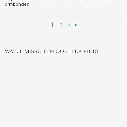
armbanden.
1
2
WAT JE MISSCHIEN OOK LEUK VINDT
ROPE ARMBAND
8
beoordelingen
vanaf €14,95