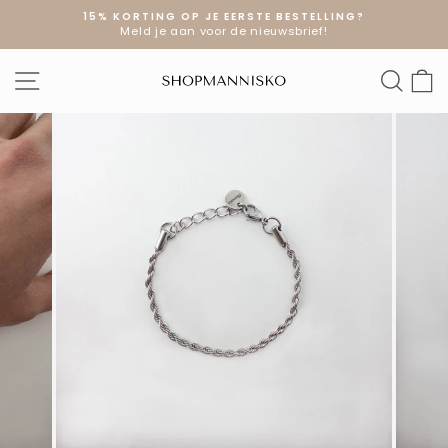
Doorgaan
15% KORTING OP JE EERSTE BESTELLING?
naar
Meld je aan voor de nieuwsbrief!
Diavoorstelling
artikel
pauzeren
SITE NAVIGATIE
ZOE
W