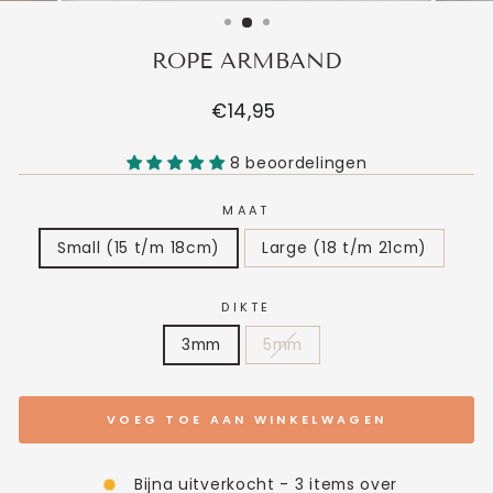
ROPE ARMBAND
Normale
€14,95
prijs
8 beoordelingen
MAAT
Small (15 t/m 18cm)
Large (18 t/m 21cm)
DIKTE
3mm
5mm
VOEG TOE AAN WINKELWAGEN
Bijna uitverkocht - 3 items over