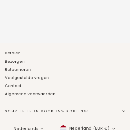
STUDS
6
beoordelingen
€19,95
Betalen
Bezorgen
Retourneren
Veelgestelde vragen
Contact
Algemene voorwaarden
SCHRIJF JE IN VOOR 15% KORTING!
MUNTEENHEID
TAAL
Nederland (EUR €)
Nederlands