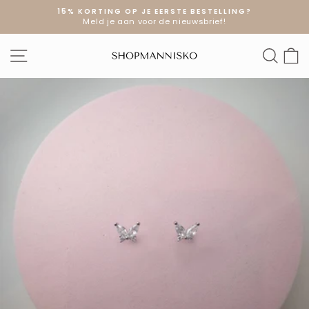
Doorgaan
15% KORTING OP JE EERSTE BESTELLING?
naar
Meld je aan voor de nieuwsbrief!
Diavoorstelling
artikel
pauzeren
SITE NAVIGATIE
ZOE
W