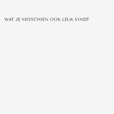
WAT JE MISSCHIEN OOK LEUK VINDT
OORBELLEN MET
ZWAARDJES
12
beoordelingen
€19,95