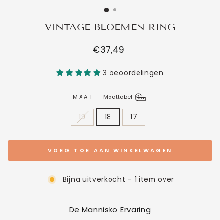
VINTAGE BLOEMEN RING
Normale
€37,49
prijs
3 beoordelingen
MAAT
—
Maattabel
19
18
17
VOEG TOE AAN WINKELWAGEN
Bijna uitverkocht - 1 item over
De Mannisko Ervaring