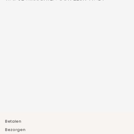
VINTAGE BLOEMEN
RING
3
beoordelingen
€37,49
Betalen
Bezorgen