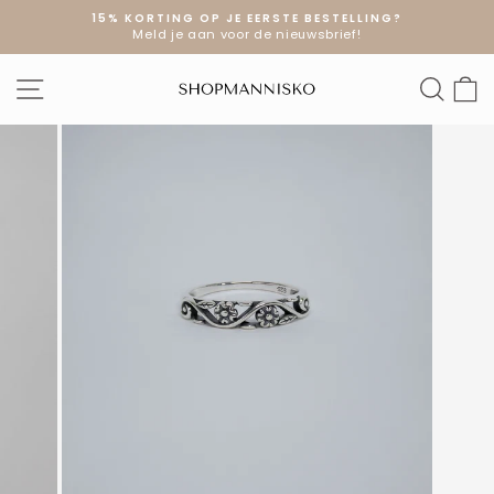
Doorgaan
15% KORTING OP JE EERSTE BESTELLING?
naar
Meld je aan voor de nieuwsbrief!
Diavoorstelling
artikel
pauzeren
SITE NAVIGATIE
ZOE
W