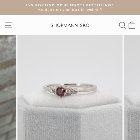
Doorgaan
15% KORTING OP JE EERSTE BESTELLING?
naar
Meld je aan voor de nieuwsbrief!
Diavoorstelling
artikel
pauzeren
SITE NAVIGATIE
ZOE
W