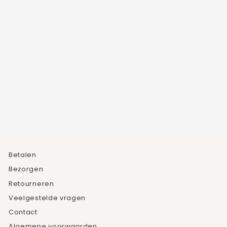
ROSE RING
6
beoordelingen
€34,95
Betalen
Bezorgen
Retourneren
Veelgestelde vragen
Contact
Algemene voorwaarden