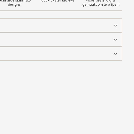
xclusieve Mannisko
1000+ 5-Ster Reviews
Waterbestendig &
designs
gemaakt om te blijven