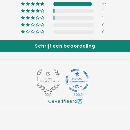
37
1
1
0
0
Schrijf een beoordeling
90.9
100.0
Geverifieerd