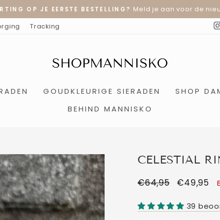
Meld je aan voor de nieu
RTING OP JE EERSTE BESTELLING?
Diavoorstelling
orging
Tracking
pauzeren
ERADEN
GOUDKLEURIGE SIERADEN
SHOP DA
BEHIND MANNISKO
CELESTIAL R
Normale
€64,95
Verkooppri
€49,95
prijs
39 beoo