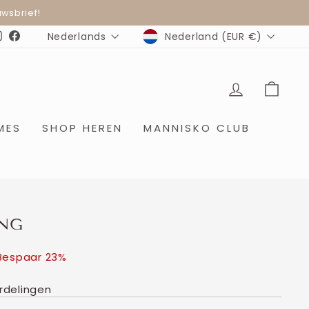
wsbrief!
MUNTEENHEID
TAAL
Nederland (EUR €)
Nederlands
Instagram
Facebook
INLOGGE
WIN
MES
SHOP HEREN
MANNISKO CLUB
ING
js
Bespaar 23%
rdelingen