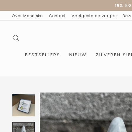
Doorgaan
15% KO
naar
artikel
Over Mannisko
Contact
Veelgestelde vragen
Bez
ZOEKOPDRACHT
BESTSELLERS
NIEUW
ZILVEREN SI