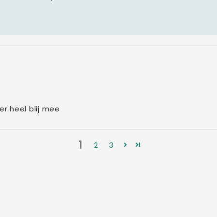
er heel blij mee
1
2
3