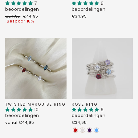
7
6
beoordelingen
beoordelingen
Normale
Verkoopprijs
€54,95
€44,95
€34,95
prijs
Bespaar 18%
TWISTED MARQUISE RING
ROSE RING
10
6
beoordelingen
beoordelingen
vanaf €44,95
€34,95