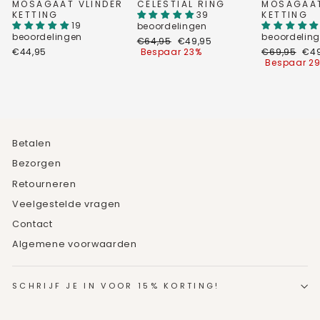
MOSAGAAT VLINDER
CELESTIAL RING
MOSAGAA
KETTING
39
KETTING
19
beoordelingen
beoordelingen
beoordelin
Normale
Verkoopprijs
€64,95
€49,95
prijs
Normale
Ver
€44,95
Bespaar 23%
€69,95
€49
prijs
Bespaar 2
Betalen
Bezorgen
Retourneren
Veelgestelde vragen
Contact
Algemene voorwaarden
SCHRIJF JE IN VOOR 15% KORTING!