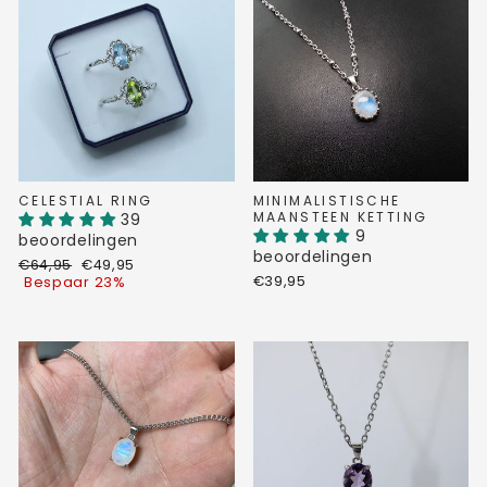
CELESTIAL RING
MINIMALISTISCHE
MAANSTEEN KETTING
39
9
beoordelingen
beoordelingen
Normale
Verkoopprijs
€64,95
€49,95
prijs
€39,95
Bespaar 23%