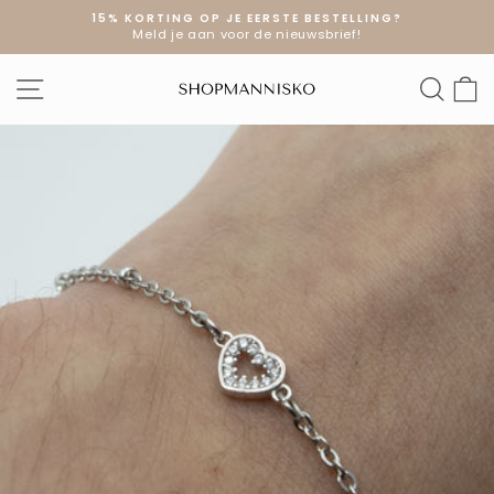
Doorgaan
15% KORTING OP JE EERSTE BESTELLING?
naar
Meld je aan voor de nieuwsbrief!
Diavoorstelling
artikel
pauzeren
SITE NAVIGATIE
ZOE
W