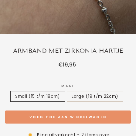
ARMBAND MET ZIRKONIA HARTJE
Normale
€19,95
prijs
MAAT
Small (15 t/m 18cm)
Large (19 t/m 22cm)
VOEG TOE AAN WINKELWAGEN
Bijna uitverkocht - 2 items over