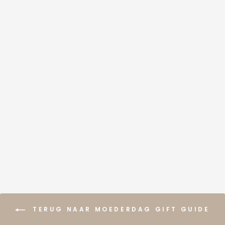
ROSE RING
6
beoordelingen
€34,95
TERUG NAAR MOEDERDAG GIFT GUIDE