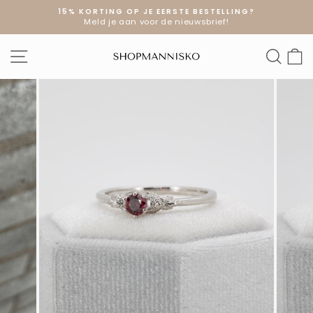
Doorgaan
15% KORTING OP JE EERSTE BESTELLING?
naar
Meld je aan voor de nieuwsbrief!
Diavoorstelling
artikel
pauzeren
SITE NAVIGATIE
ZOE
W