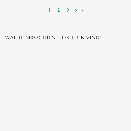
1
2
3
WAT JE MISSCHIEN OOK LEUK VINDT
SWAROVSKI
VLINDER KETTING
26
beoordelingen
€29,95