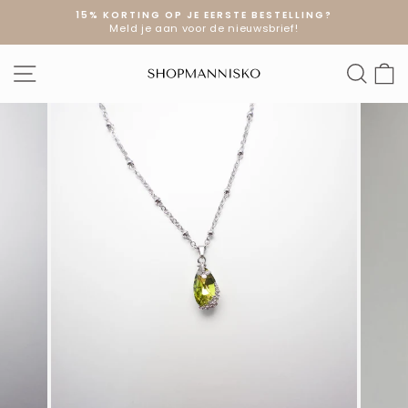
Doorgaan
15% KORTING OP JE EERSTE BESTELLING?
naar
Meld je aan voor de nieuwsbrief!
Diavoorstelling
artikel
pauzeren
SITE NAVIGATIE
ZOE
W