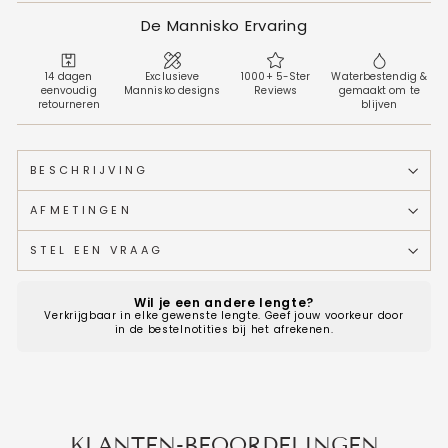
De Mannisko Ervaring
14 dagen
Exclusieve
1000+ 5-Ster
Waterbestendig &
eenvoudig
Mannisko designs
Reviews
gemaakt om te
retourneren
blijven
BESCHRIJVING
AFMETINGEN
STEL EEN VRAAG
Wil je een andere lengte?
Verkrijgbaar in elke gewenste lengte. Geef jouw voorkeur door
in de bestelnotities bij het afrekenen.
KLANTEN-BEOORDELINGEN