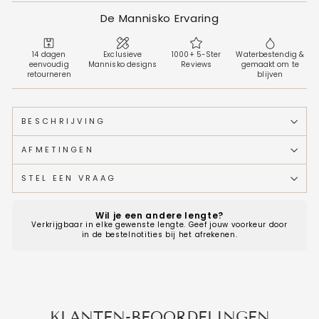
De Mannisko Ervaring
14 dagen
Exclusieve
1000+ 5-Ster
Waterbestendig &
eenvoudig
Mannisko designs
Reviews
gemaakt om te
retourneren
blijven
BESCHRIJVING
AFMETINGEN
STEL EEN VRAAG
Wil je een andere lengte?
Verkrijgbaar in elke gewenste lengte. Geef jouw voorkeur door
in de bestelnotities bij het afrekenen.
KLANTEN-BEOORDELINGEN