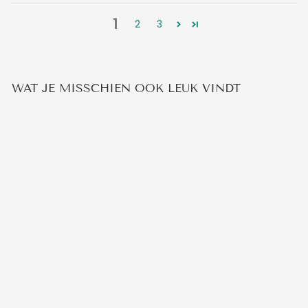
1
2
3
WAT JE MISSCHIEN OOK LEUK VINDT
SWAROVSKI
VLINDER KETTING
26
beoordelingen
€29,95