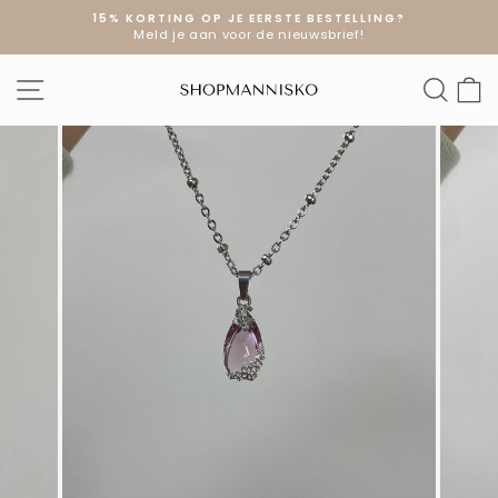
Doorgaan
15% KORTING OP JE EERSTE BESTELLING?
naar
Meld je aan voor de nieuwsbrief!
Diavoorstelling
artikel
pauzeren
SITE NAVIGATIE
ZOE
W